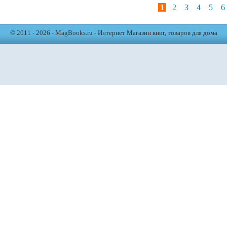
1
2
3
4
5
6
© 2011 - 2026 - MagBooks.ru - Интернет Магазин книг, товаров для дома