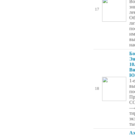
Во
эн
17
ле
Об
ли
по
им
вы
на
Бо
Эн
10
Ви
Ю
1-
вы
18
по
Пр
СС
—4
ти
эк
ты
Аэ