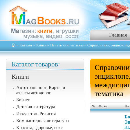
Главная
»
Каталог
»
Книги
»
Печать книг на заказ
» Справочники, энциклопед
Каталог товаров:
Справочни
энциклопе
Книги
междисци
Автотранспорт. Карты и
тематика
атласы автодорог
Бизнес
Детская литература
№
Фото
На
Искусство. Религия
Бо
Компьютерная литература
Эн
31
Красота, здоровье, секс