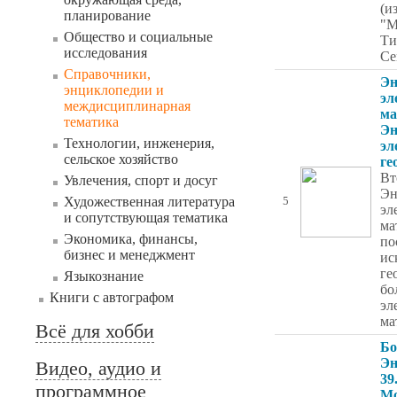
(и
планирование
"М
Общество и социальные
Ти
исследования
Се
Справочники,
Эн
энциклопедии и
эл
междисциплинарная
ма
тематика
Эн
Технологии, инженерия,
эл
сельское хозяйство
ге
Вт
Увлечения, спорт и досуг
Эн
Художественная литература
5
эл
и сопутствующая тематика
ма
Экономика, финансы,
по
бизнес и менеджмент
ис
ге
Языкознание
бо
Книги с автографом
эл
ма
Всё для хобби
Бо
Эн
Видео, аудио и
39
программное
Мо