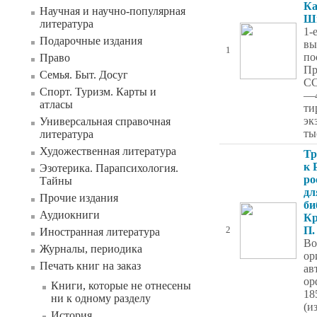
Ка
Научная и научно-популярная
Шм
литература
1-
Подарочные издания
вы
1
по
Право
Пр
Семья. Быт. Досуг
СС
Спорт. Туризм. Карты и
—4
атласы
ти
эк
Универсальная справочная
ты
литература
Художественная литература
Тр
к 
Эзотерика. Парапсихология.
ро
Тайны
дл
Прочие издания
би
Аудиокниги
Кр
П.
2
Иностранная литература
Во
Журналы, периодика
ор
Печать книг на заказ
ав
ор
Книги, которые не отнесены
18
ни к одному разделу
(и
История