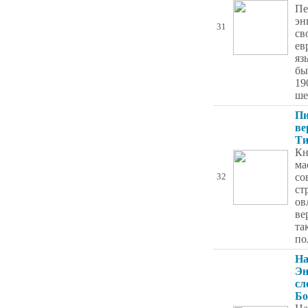
Пе
эн
31
св
ев
яз
бы
19
ше
Пи
ве
Ти
Кн
ма
со
32
ст
ов
ве
та
по
На
Эн
сл
Бо