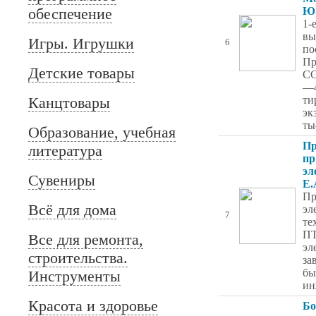
обеспечение
Ю
1-
вы
Игры. Игрушки
6
по
Пр
Детские товары
СС
—4
Канцтовары
ти
эк
ты
Образование, учебная
Пр
литература
пр
эл
Сувениры
Е.
Пр
Всё для дома
эл
7
те
ПТ
Все для ремонта,
эл
строительства.
за
бы
Инструменты
ин
Красота и здоровье
Б