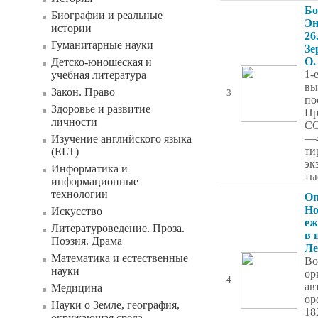
Бо
Биографии и реальные
Эн
истории
26
Гуманитарные науки
Зе
О.
Детско-юношеская и
1-
учебная литература
вы
Закон. Право
3
по
Здоровье и развитие
Пр
личности
СС
—4
Изучение английского языка
ти
(ELT)
эк
Информатика и
ты
информационные
технологии
Оп
Но
Искусство
еж
Литературоведение. Проза.
в 
Поэзия. Драма
Ле
Математика и естественные
Во
науки
ор
4
ав
Медицина
ор
Науки о Земле, география,
18
окружающая среда,