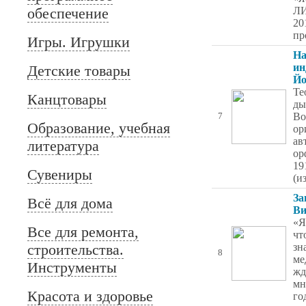
обеспечение
Л
20
пр
Игры. Игрушки
На
ин
Детские товары
Йо
Те
Канцтовары
ды
Во
7
Образование, учебная
ор
ав
литература
ор
19
Сувениры
(и
За
Всё для дома
Ви
«Я
Все для ремонта,
чт
строительства.
зн
8
ме
Инструменты
жд
мн
Красота и здоровье
го