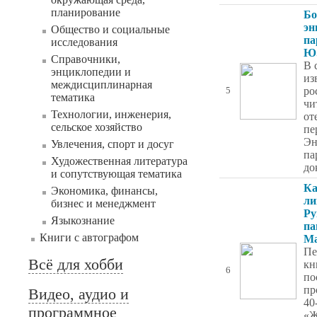
планирование
Б
эн
Общество и социальные
па
исследования
Ю.
Справочники,
В 
энциклопедии и
из
междисциплинарная
ро
5
тематика
чи
Технологии, инженерия,
от
сельское хозяйство
пе
Эн
Увлечения, спорт и досуг
па
Художественная литература
до
и сопутствующая тематика
Ка
Экономика, финансы,
ли
бизнес и менеджмент
Ру
Языкознание
па
Книги с автографом
Ма
Пе
Всё для хобби
кн
6
по
пр
Видео, аудио и
40
программное
«