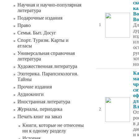
ск
Научная и научно-популярная
ка
литература
Во
Подарочные издания
Во
Дл
Право
1
ду
Семья. Быт. Досуг
из
Спорт. Туризм. Карты и
ил
атласы
ос
ру
Универсальная справочная
хо
литература
но
Художественная литература
Ка
Эзотерика. Парапсихология.
ма
Тайны
чр
Прочие издания
си
Аудиокниги
оф
дл
Иностранная литература
Вл
Журналы, периодика
2
От
Печать книг на заказ
ро
в 
Книги, которые не отнесены
да
ни к одному разделу
и 
История