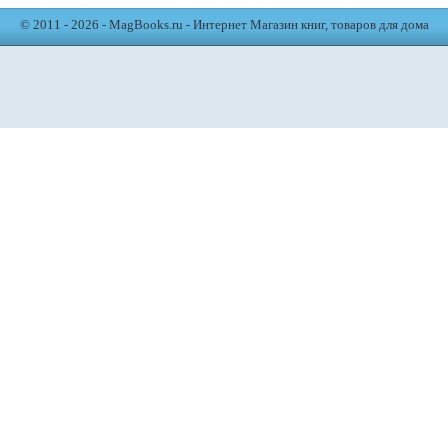
© 2011 - 2026 - MagBooks.ru - Интернет Магазин книг, товаров для дома