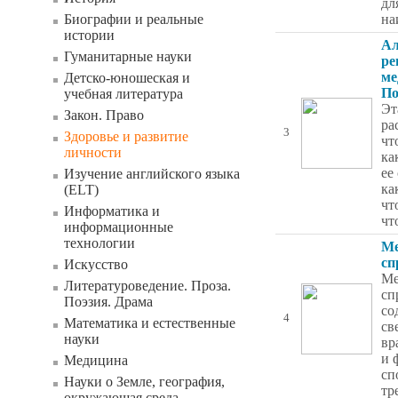
дл
Биографии и реальные
на
истории
Ал
Гуманитарные науки
ре
ме
Детско-юношеская и
По
учебная литература
Эт
Закон. Право
ра
3
Здоровье и развитие
чт
личности
ка
ее
Изучение английского языка
ка
(ELT)
чт
Информатика и
чт
информационные
технологии
Ме
сп
Искусство
Ме
Литературоведение. Проза.
сп
Поэзия. Драма
со
4
Математика и естественные
св
науки
вр
и 
Медицина
сп
Науки о Земле, география,
тр
окружающая среда,