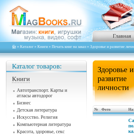
Главная
»
Каталог
»
Книги
»
Печать книг на заказ
» Здоровье и развитие лич
Каталог товаров:
Здоровье и
развитие
Книги
личности
Автотранспорт. Карты и
атласы автодорог
Бизнес
Детская литература
№
Фото
На
Искусство. Религия
Са
Компьютерная литература
по
ка
Красота, здоровье, секс