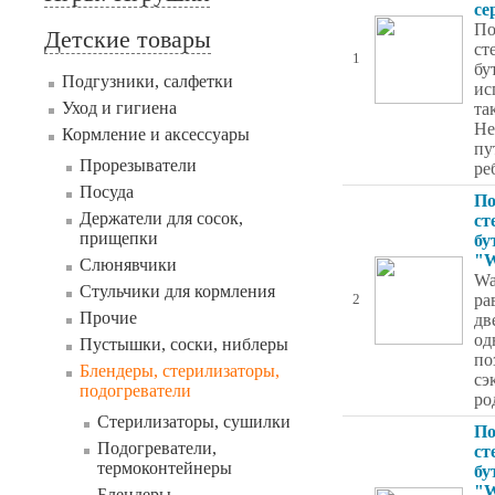
се
По
Детские товары
ст
1
бу
Подгузники, салфетки
ис
Уход и гигиена
та
Не
Кормление и аксессуары
пу
Прорезыватели
ре
Посуда
По
Держатели для сосок,
ст
прищепки
бу
"W
Слюнявчики
Wa
Стульчики для кормления
ра
2
Прочие
дв
од
Пустышки, соски, ниблеры
по
Блендеры, стерилизаторы,
сэ
подогреватели
ро
Стерилизаторы, сушилки
По
Подогреватели,
ст
термоконтейнеры
бу
"W
Блендеры