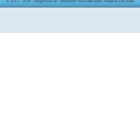
© 2011 - 2026 - MagBooks.ru - Интернет Магазин книг, товаров для дома