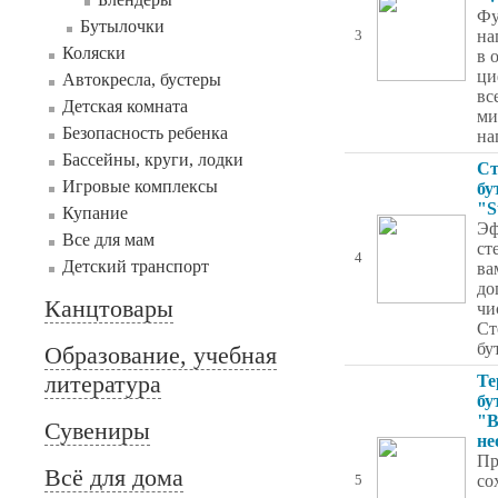
Фу
Бутылочки
на
3
Коляски
в 
ци
Автокресла, бустеры
вс
Детская комната
ми
Безопасность ребенка
на
Бассейны, круги, лодки
Ст
Игровые комплексы
бу
"S
Купание
Эф
Все для мам
ст
4
Детский транспорт
ва
до
Канцтовары
чи
Ст
бу
Образование, учебная
литература
Те
бу
"B
Сувениры
не
Пр
Всё для дома
со
5