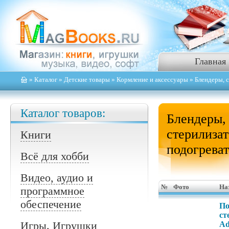
Главная
»
Каталог
»
Детские товары
»
Кормление и аксессуары
» Блендеры, 
Каталог товаров:
Блендеры,
стерилиза
Книги
подогрева
Всё для хобби
Видео, аудио и
№
Фото
На
программное
обеспечение
По
ст
Игры. Игрушки
Ad