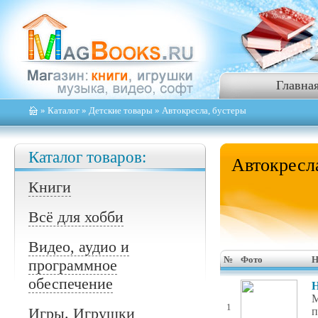
Главна
»
Каталог
»
Детские товары
» Автокресла, бустеры
Каталог товаров:
Автокресл
Книги
Всё для хобби
Видео, аудио и
№
Фото
Н
программное
обеспечение
Н
М
1
Игры. Игрушки
п