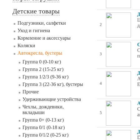
Детские товары
Д
Ц
Подгузники, салфетки
2
д
Уход и гигиена
Кормление и аксессуары
С
Коляски
С
Автокресла, бустеры
3
п
Группа 0 (0-10 кг)
Группа 2 (15-25 кг)
Д
Группа 1/2/3 (9-36 кг)
А
4
Группа 3 (22-36 кг), бустеры
E
Прочие
Удерживающие устройства
А
Чехлы, дождевики,
С
вкладыши
5
а
Группа 0+ (0-13 кг)
Группа 0/1 (0-18 кг)
Д
Группа 0/1/2 (0-25 кг)
D