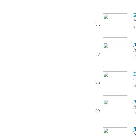
Б
У
26
в
Д
А
27
р
Н
О
28
и
А
А
29
п
Д
А