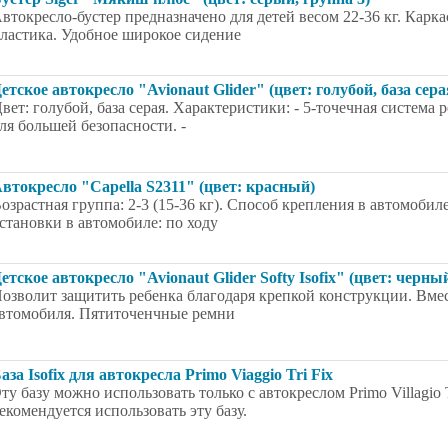
втокресло-бустер предназначено для детей весом 22-36 кг. Кар
ластика. Удобное широкое сидение
етское автокресло "Avionaut Glider" (цвет: голубой, база серая
вет: голубой, база серая. Характеристики: - 5-точечная система
ля большей безопасности. -
втокресло "Capella S2311" (цвет: красный)
озрастная группа: 2-3 (15-36 кг). Способ крепления в автомоби
становки в автомобиле: по ходу
етское автокресло "Avionaut Glider Softy Isofix" (цвет: черны
озволит защитить ребенка благодаря крепкой конструкции. Вмес
втомобиля. Пятиточенчные ремни
аза Isofix для автокресла Primo Viaggio Tri Fix
ту базу можно использовать только с автокреслом Primo Villagio 
екомендуется использовать эту базу.