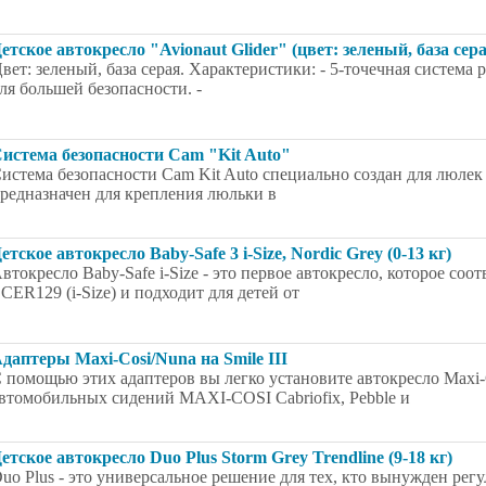
етское автокресло "Avionaut Glider" (цвет: зеленый, база серая
вет: зеленый, база серая. Характеристики: - 5-точечная система
ля большей безопасности. -
истема безопасности Cam "Kit Auto"
истема безопасности Cam Kit Auto специально создан для люлек
редназначен для крепления люльки в
етское автокресло Baby-Safe 3 i-Size, Nordic Grey (0-13 кг)
втокресло Baby-Safe i-Size - это первое автокресло, которое соо
CER129 (i-Size) и подходит для детей от
даптеры Maxi-Cosi/Nuna на Smile III
 помощью этих адаптеров вы легко установите автокресло Maxi-Co
втомобильных сидений MAXI-COSI Cabriofix, Pebble и
етское автокресло Duo Plus Storm Grey Trendline (9-18 кг)
uo Plus - это универсальное решение для тех, кто вынужден ре