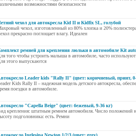
азличными возможностями безопасности
етний чехол для автокресла Kid II и Kidfix SL, голубой
ахровый чехол, изготовленный из 80% хлопка и 20% полиэстер
ехол прекрасно поглощает влагу. Идеален
омплект ремней для крепления люльки в автомобиле Kit aut
ля того чтобы устроить малыша в автомобиле, часто используют
ля этого выпускаются
втокресло Leader kids "Rally II" (цвет: коричневый, принт, 0-
eader Kids Rally II – надежная модель детского автокресла, обе
ремя поездки в автомобиле.
втокресло "Capella Beige" (цвет: бежевый, 9-36 кг)
ид крепления: штатным ремнем автомобиля. Число положений н
ысоту подголовника: есть. Ремни
втокресло Inglesina Newton 1/2/3 (цвет: grey)