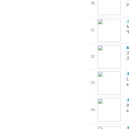
30
р
Л
М
31
Ч
К
Д
32
Д
А
L
33
в
А
В
34
в
А