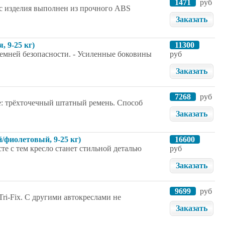
1471
руб
кас изделия выполнен из прочного ABS
Заказать
, 9-25 кг)
11300
 ремней безопасности. - Усиленные боковины
руб
Заказать
7268
руб
ле: трёхточечный штатный ремень. Способ
Заказать
й/фиолетовый, 9-25 кг)
16600
те с тем кресло станет стильной деталью
руб
Заказать
9699
руб
Tri-Fix. С другими автокреслами не
Заказать