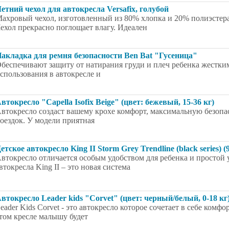
етний чехол для автокресла Versafix, голубой
ахровый чехол, изготовленный из 80% хлопка и 20% полиэстер
ехол прекрасно поглощает влагу. Идеален
акладка для ремня безопасности Ben Bat "Гусеница"
беспечивают защиту от натирания груди и плеч ребенка жестки
спользования в автокресле и
втокресло "Capella Isofix Beige" (цвет: бежевый, 15-36 кг)
втокресло создаст вашему крохе комфорт, максимальную безопа
оездок. У модели приятная
етское автокресло King II Storm Grey Trendline (black series) (9
втокресло отличается особым удобством для ребенка и простой 
втокресла King II – это новая система
втокресло Leader kids "Corvet" (цвет: черный/белый, 0-18 кг
eader Kids Corvet - это автокресло которое сочетает в себе комфо
том кресле малышу будет