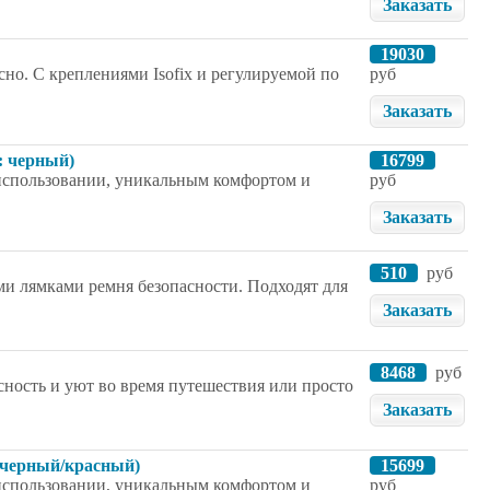
Заказать
19030
сно. С креплениями Isofix и регулируемой по
руб
Заказать
т: черный)
16799
в использовании, уникальным комфортом и
руб
Заказать
510
руб
ми лямками ремня безопасности. Подходят для
Заказать
8468
руб
сность и уют во время путешествия или просто
Заказать
: черный/красный)
15699
в использовании, уникальным комфортом и
руб