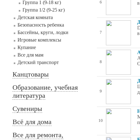
Группа 1 (9-18 кг)
6
в
Группа 1/2 (9-25 кг)
Детская комната
Д
Безопасность ребенка
D
Бассейны, круги, лодки
7
в
Игровые комплексы
Купание
А
Все для мам
А
Детский транспорт
8
О
Канцтовары
Д
Образование, учебная
Ц
9
д
литература
Сувениры
Н
М
Всё для дома
10
п
Все для ремонта,
Б