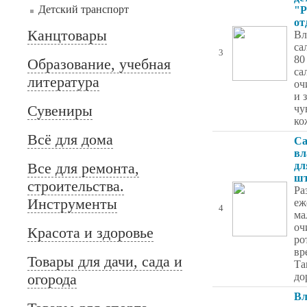
Детский транспорт
"P
от
Канцтовары
Вл
са
3
80
Образование, учебная
са
литература
оч
и 
Сувениры
чу
ко
Всё для дома
Са
вл
Все для ремонта,
дл
ш
строительства.
Ра
Инструменты
еж
4
ма
оч
Красота и здоровье
ро
вр
Товары для дачи, сада и
Та
огорода
до
Вл