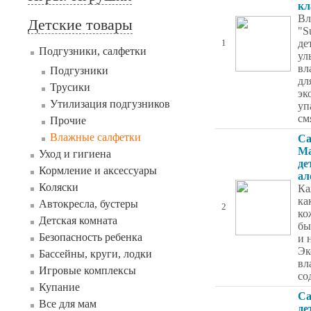
кл
Вл
Детские товары
"S
де
1
Подгузники, салфетки
ул
вл
Подгузники
дл
Трусики
эк
Утилизация подгузников
уп
см
Прочие
Влажные салфетки
Са
Ma
Уход и гигиена
де
Кормление и аксессуары
ал
Коляски
Ка
ка
Автокресла, бустеры
2
ко
Детская комната
бы
Безопасность ребенка
и 
Эк
Бассейны, круги, лодки
вл
Игровые комплексы
со
Купание
Са
Все для мам
де