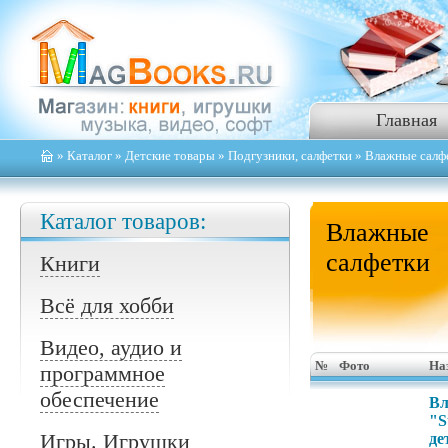
Главная
»
Каталог
»
Детские товары
»
Подгузники, салфетки
» Влажные салф
Каталог товаров:
Влажные
салфетки
Книги
Всё для хобби
Видео, аудио и
№
Фото
На
программное
обеспечение
Вл
"S
Игры. Игрушки
де