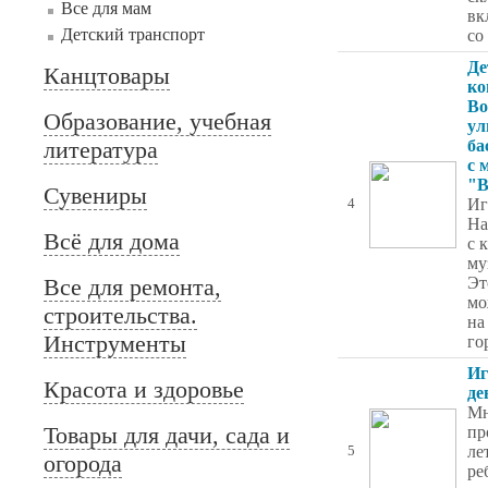
Все для мам
вк
Детский транспорт
со
Де
Канцтовары
ко
Bo
Образование, учебная
ул
литература
ба
с 
"В
Сувениры
Иг
4
Ha
Всё для дома
с 
му
Все для ремонта,
Эт
мо
строительства.
на
Инструменты
го
Иг
Красота и здоровье
де
Мн
Товары для дачи, сада и
пр
ле
5
огорода
ре