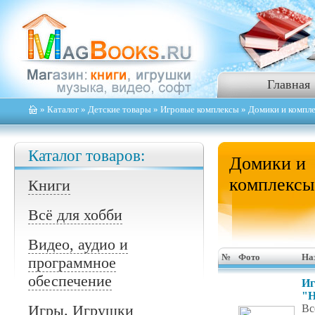
Главная
»
Каталог
»
Детские товары
»
Игровые комплексы
» Домики и компл
Каталог товаров:
Домики и
комплексы
Книги
Всё для хобби
Видео, аудио и
№
Фото
На
программное
обеспечение
Иг
"H
Игры. Игрушки
Вс