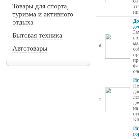
со
Товары для спорта,
эт
ни
туризма и активного
отдыха
До
де
За
Бытовая техника
во
ма
6
Автотовары
со
пр
пр
фа
оч
Иг
Не
до
ле
7
дл
на
от
Кл
Иг
го