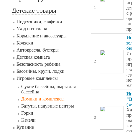
иг
де
1
Детские товары
с 
ор
Подгузники, салфетки
вн
Уход и гигиена
пр
Кормление и аксессуары
Иг
Коляски
зе
бе
Автокресла, бустеры
Иг
Детская комната
пр
2
Безопасность ребенка
иг
св
Бассейны, круги, лодки
сд
Игровые комплексы
не
ма
Сухие бассейны, шары для
бассейна
Иг
Домики и комплексы
"В
(з
Батуты, надувные центры
Ха
Горки
пр
3
Качели
бы
ко
Купание
ск