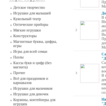
Пр
Ma
Детское творчество
Игрушки для малышей
До
В 
Кукольный театр
Bl
Оптические приборы
ак
Мягкие игрушки
до
2
Вы
Конструкторы
Пр
Магнитные буквы, цифры,
до
игры
Ма
Игры для всей семьи
Са
Пазлы
"Д
Са
Кассы букв и цифр (без
ко
магнита)
во
Прочее
3
В 
Всё для праздников и
де
карнавалов
им
не
Игрушки для мальчиков
со
Игрушки для девочек
На
Корзины, контейнеры для
"Д
игрушек