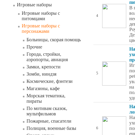
пи
Игровые наборы
В 
Игровые наборы с
во
4
питомцами
не
де
Игровые наборы с
Ро
персонажами
Де
Больницы, скорая помощь
цв
Прочие
На
Города, стройки,
ух
аэропорты, авиация
пр
Иг
Замки, крепости
по
5
Зомби, ниндзя
ре
Космические, фэнтези
ув
на
Магазины, кафе
по
Морская тематика,
уд
пираты
На
По мотивам сказок,
ло
мультфильмов
На
Пожарные, спасатели
ух
Полиция, военные базы
по
6
ещ