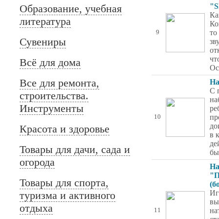
"S
Образование, учебная
Ка
литература
Ко
то
9
Сувениры
зв
от
чт
Всё для дома
Ос
Все для ремонта,
На
С 
строительства.
на
Инструменты
ре
пр
10
до
Красота и здоровье
в 
де
Товары для дачи, сада и
бы
огорода
На
"П
Товары для спорта,
(б
Иг
туризма и активного
вы
отдыха
на
11