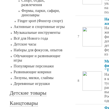
Спорт, отдых,
ув
развлечения
на
Фермы, парки, сафари,
по
динозавры
На
Finger sport (Фингер спорт)
жи
Активные и спортивные игры
На
жи
Музыкальные инструменты
фи
7
Всё для Нового года
до
Детские часы
де
фе
Наборы для фокусов, опытов
из
Обучающие и развивающие
игры
Ми
фи
Популярные персонажи
"Т
Развивающие коврики
На
Лизуны, мялки, слаймы
в 
8
ту
Деревянные игрушки
ра
Детские товары
вы
Po
од
Канцтовары
Фи