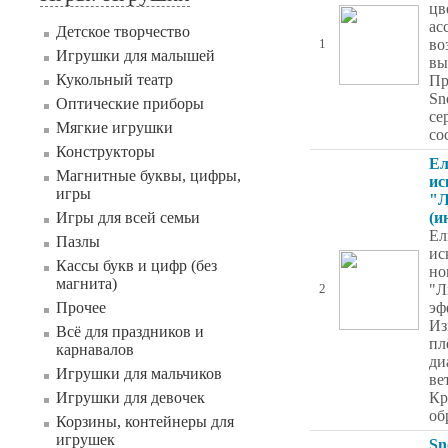
цв
ас
Детское творчество
во
1
Игрушки для малышей
вы
Кукольный театр
Пр
Sn
Оптические приборы
се
Мягкие игрушки
со
Конструкторы
Ел
Магнитные буквы, цифры,
ис
игры
"Л
Игры для всей семьи
(и
Ел
Пазлы
ис
Кассы букв и цифр (без
но
магнита)
"Л
2
Прочее
эф
Из
Всё для праздников и
пл
карнавалов
ди
Игрушки для мальчиков
ве
Игрушки для девочек
Кр
об
Корзины, контейнеры для
игрушек
Sn