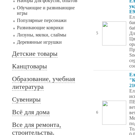
Наборы для фокусов, опытов
Ёл
ук
Обучающие и развивающие
Е9
игры
Ел
Популярные персонажи
ба
Развивающие коврики
ба
Дл
5
Лизуны, мялки, слаймы
Цв
Деревянные игрушки
ор
Пр
Детские товары
Sn
се
Канцтовары
со
Ел
Образование, учебная
"К
литература
21
Ел
ис
Сувениры
ПВ
ве
Всё для дома
ве
6
Ме
Все для ремонта,
по
То
строительства.
0.