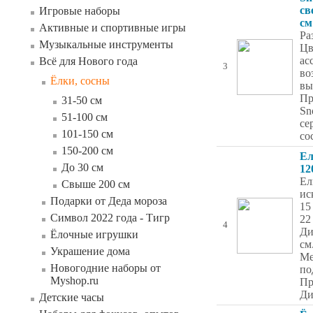
св
Игровые наборы
см
Активные и спортивные игры
Ра
Музыкальные инструменты
Цв
ас
Всё для Нового года
3
во
Ёлки, сосны
вы
Пр
31-50 см
Sn
51-100 см
се
101-150 см
со
150-200 см
Ел
До 30 см
12
Ел
Свыше 200 см
ис
Подарки от Деда мороза
15
Символ 2022 года - Тигр
22
4
Ди
Ёлочные игрушки
см
Украшение дома
Ме
Новогодние наборы от
по
Myshop.ru
Пр
Ди
Детские часы