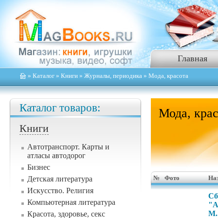
Главная
»
Каталог
»
Книги
»
Журналы, периодика
» Мода, красота
Каталог товаров:
Мода, кра
Книги
Автотранспорт. Карты и
атласы автодорог
Бизнес
Детская литература
№
Фото
На
Искусство. Религия
Сб
Компьютерная литература
"А
М.
Красота, здоровье, секс