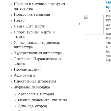
сы
Научная и научно-популярная
кр
литература
Ат
Подарочные издания
ед
пр
Право
жу
1
Семья. Быт. Досуг
кт
Спорт. Туризм. Карты и
од
атласы
пу
ун
Универсальная справочная
ме
литература
по
Художественная литература
ун
Эзотерика. Парапсихология.
си
Тайны
Прочие издания
Аудиокниги
Иностранная литература
Журналы, периодика
Археология, история
Бизнес, экономика, финансы
Дача, сад, огород