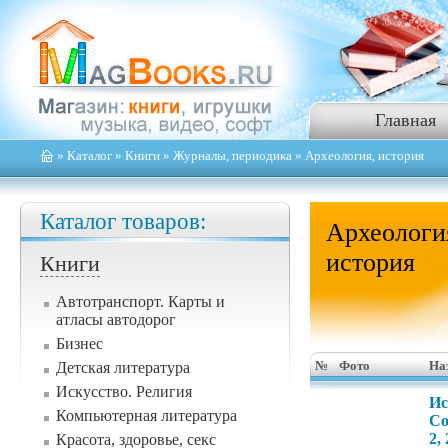
Главная
»
Каталог
»
Книги
»
Журналы, периодика
» Археология, история
Каталог товаров:
Археологи
история
Книги
Автотранспорт. Карты и
атласы автодорог
Бизнес
Детская литература
№
Фото
На
Искусство. Религия
Ис
Компьютерная литература
Со
2,
Красота, здоровье, секс