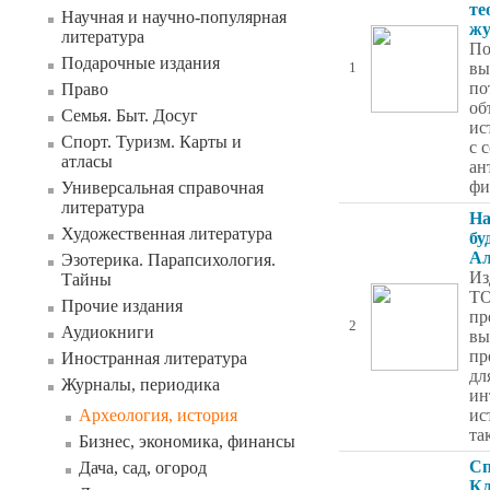
те
Научная и научно-популярная
жу
литература
По
Подарочные издания
вы
1
по
Право
об
Семья. Быт. Досуг
ис
Спорт. Туризм. Карты и
с 
атласы
ан
фи
Универсальная справочная
литература
На
Художественная литература
бу
Ал
Эзотерика. Парапсихология.
Из
Тайны
Т
Прочие издания
пр
2
Аудиокниги
вы
пр
Иностранная литература
дл
Журналы, периодика
ин
Археология, история
ис
та
Бизнес, экономика, финансы
Сп
Дача, сад, огород
Кл