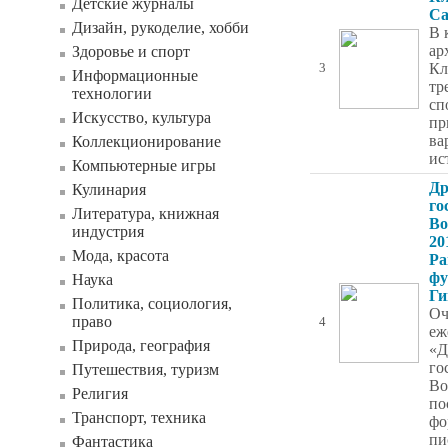
Детские журналы
Са
Дизайн, рукоделие, хобби
В 
ар
Здоровье и спорт
Кл
3
Информационные
тр
технологии
сп
Искусство, культура
пр
ва
Коллекционирование
ис
Компьютерные игры
Др
Кулинария
го
Литература, книжная
Во
индустрия
20
Мода, красота
Ра
фу
Наука
Ги
Политика, социология,
Оч
право
4
еж
Природа, география
«Д
го
Путешествия, туризм
Во
Религия
по
Транспорт, техника
фо
пи
Фантастика