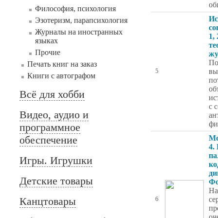
об
Философия, психология
Ис
Эзотеризм, парапсихология
со
Журналы на иностранных
1,
языках
те
Прочие
жу
По
Печать книг на заказ
вы
5
Книги с автографом
по
об
Всё для хобби
ис
с 
Видео, аудио и
ан
фи
программное
обеспечение
Мо
4.
па
Игры. Игрушки
ко
ди
Детские товары
Фо
На
Канцтовары
се
6
пр
оч