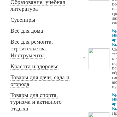
Образование, учебная
ис
литература
по
гр
ла
Сувениры
сл
Всё для дома
Кр
Ин
ар
Все для ремонта,
Вы
строительства.
Сб
те
Инструменты
ме
7
по
Красота и здоровье
по
об
Товары для дачи, сада и
со
ар
огорода
пу
Товары для спорта,
Кр
Ин
туризма и активного
ар
отдыха
Вы
Пр