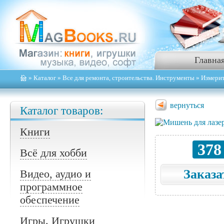
Главна
»
Каталог
»
Все для ремонта, строительства. Инструменты
»
Измери
вернуться
Каталог товаров:
Книги
378
Всё для хобби
Заказа
Видео, аудио и
программное
обеспечение
Игры. Игрушки