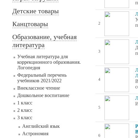
п
Детские товары
Л
У
Канцтовары
2
п
Образование, учебная
Л
литература
Д
3
п
Учебная литература для
коррекционного образования.
Логопедия
Л
Федеральный перечень
Л
4
учебников 2021/2022
В
с
Внеклассное чтение
Дошкольное воспитание
Л
1 класс
И
5
2 класс
3 класс
Английский язык
Р
В
Астрономия
6
Р