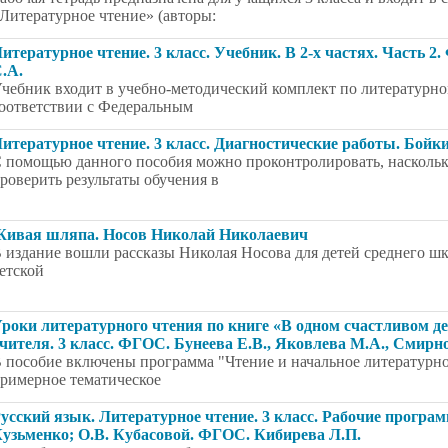
Литературное чтение» (авторы:
итературное чтение. 3 класс. Учебник. В 2-х частях. Часть 2
.А.
чебник входит в учебно-методический комплект по литературном
оответствии с Федеральным
итературное чтение. 3 класс. Диагностические работы. Бойк
 помощью данного пособия можно проконтролировать, насколь
роверить результаты обучения в
ивая шляпа. Носов Николай Николаевич
 издание вошли рассказы Николая Носова для детей среднего шк
етской
роки литературного чтения по книге «В одном счастливом д
чителя. 3 класс. ФГОС. Бунеева Е.В., Яковлева М.А., Смирн
 пособие включены программа "Чтение и начальное литературное 
римерное тематическое
усский язык. Литературное чтение. 3 класс. Рабочие програ
узьменко; О.В. Кубасовой. ФГОС. Кибирева Л.П.