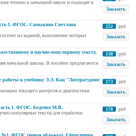
ения чтению в начальной школе и подходят к
Заказать
 Часть 1. ФГОС. Самыкина Светлана
252
руб
х состоит из заданий, выполнение которых
Заказать
ожественному и научно-популярному тексту.
138
руб
елям начальной школы. В пособии предлагаются
Заказать
е работы к учебнику Э.Э. Кац "Литературное
173
руб
низации текущего контроля и диагностики
Заказать
Часть 1. ФГОС. Беденко М.В.
178
руб
учно-популярные тексты для отработки
Заказать
от №1. ФГОС (новая обложка). Ефросинина