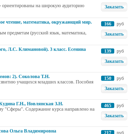
ориентированы на широкую аудиторию
Заказать
ное чтение, математика, окружающий мир.
166
руб
ым предметам (русский язык, математика,
Заказать
го, Л.С. Климановой). 3 класс. Есенина
139
руб
Заказать
мов: 2). Соколова Т.Н.
150
руб
развитию учащихся младших классов. Пособия
Заказать
 Кудина Г.Н., Новлянская З.Н.
465
руб
му "Сферы". Содержание курса направлено на
Заказать
асова Ольга Владимировна
217
руб