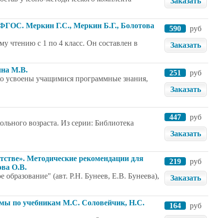
Заказать
. ФГОС. Меркин Г.С., Меркин Б.Г., Болотова
590
руб
у чтению с 1 по 4 класс. Он составлен в
Заказать
ина М.В.
251
руб
ко усвоены учащимися программные знания,
Заказать
447
руб
ольного возраста. Из серии: Библиотека
Заказать
етстве». Методические рекомендации для
219
руб
ова О.В.
образование" (авт. Р.Н. Бунеев, Е.В. Бунеева),
Заказать
ммы по учебникам М.С. Соловейчик, Н.С.
164
руб