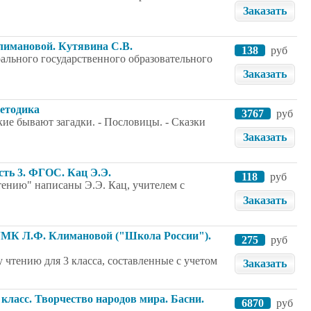
Заказать
Климановой. Кутявина С.В.
138
руб
ального государственного образовательного
Заказать
методика
3767
руб
кие бывают загадки. - Пословицы. - Сказки
Заказать
асть 3. ФГОС. Кац Э.Э.
118
руб
чтению" написаны Э.Э. Кац, учителем с
Заказать
 УМК Л.Ф. Климановой ("Школа России").
275
руб
чтению для 3 класса, составленные с учетом
Заказать
класс. Творчество народов мира. Басни.
6870
руб