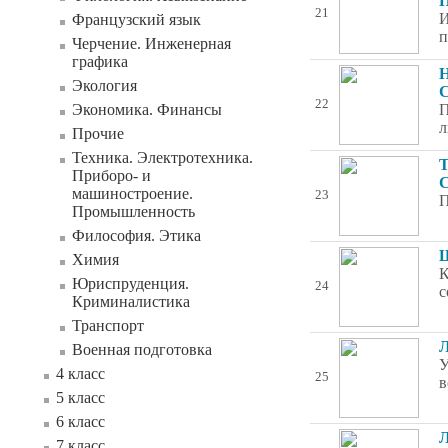
П
21
И
Французский язык
п
Черчение. Инженерная
графика
Н
Экология
С
22
Экономика. Финансы
П
л
Прочие
Техника. Электротехника.
Т
Приборо- и
С
машиностроение.
23
П
Промышленность
Философия. Этика
Ш
Химия
К
Юриспруденция.
24
с
Криминалистика
Транспорт
Л
Военная подготовка
У
4 класс
25
в
5 класс
6 класс
Л
7 класс