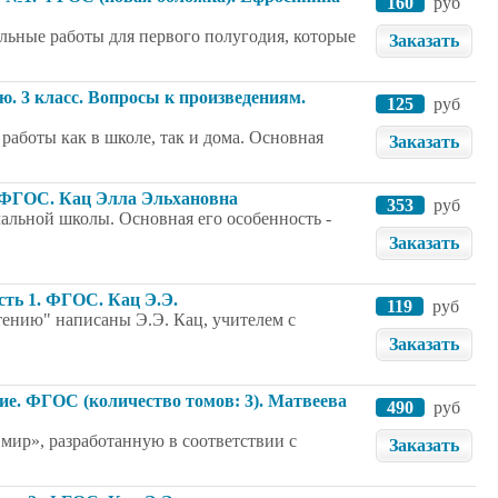
160
руб
льные работы для первого полугодия, которые
Заказать
ю. 3 класс. Вопросы к произведениям.
125
руб
работы как в школе, так и дома. Основная
Заказать
1. ФГОС. Кац Элла Эльхановна
353
руб
альной школы. Основная его особенность -
Заказать
асть 1. ФГОС. Кац Э.Э.
119
руб
чтению" написаны Э.Э. Кац, учителем с
Заказать
ние. ФГОС (количество томов: 3). Матвеева
490
руб
мир», разработанную в соответствии с
Заказать