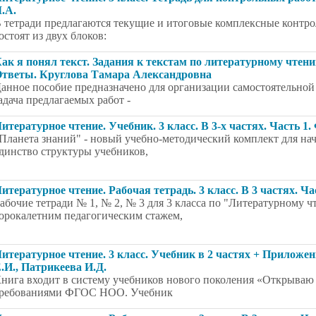
.А.
 тетради предлагаются текущие и итоговые комплексные контро
остоят из двух блоков:
ак я понял текст. Задания к текстам по литературному чтени
тветы. Круглова Тамара Александровна
анное пособие предназначено для организации самостоятельной 
адача предлагаемых работ -
итературное чтение. Учебник. 3 класс. В 3-х частях. Часть 
Планета знаний" - новый учебно-методический комплект для нач
динство структуры учебников,
итературное чтение. Рабочая тетрадь. 3 класс. В 3 частях. Ч
абочие тетради № 1, № 2, № 3 для 3 класса по "Литературному 
орокалетним педагогическим стажем,
итературное чтение. 3 класс. Учебник в 2 частях + Приложе
.И., Патрикеева И.Д.
нига входит в систему учебников нового поколения «Открываю 
ребованиями ФГОС НОО. Учебник