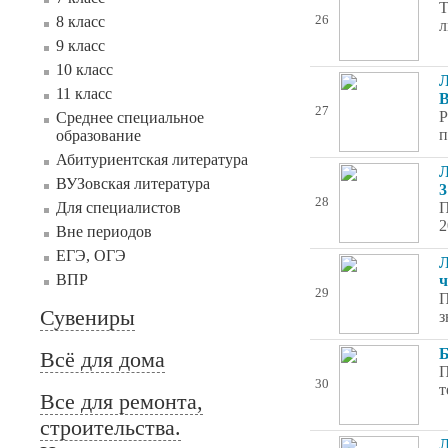
Т
8 класс
26
л
9 класс
10 класс
Л
11 класс
В
27
Р
Среднее специальное
п
образование
Абитуриентская литература
Л
ВУЗовская литература
3
28
Для специалистов
П
2
Вне периодов
ЕГЭ, ОГЭ
Л
ВПР
ч
29
П
Сувениры
з
Б
Всё для дома
П
30
т
Все для ремонта,
строительства.
Л