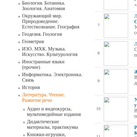
Биология. Ботаника.
«
Зоология. Анатомия
Окружающий мир.
Л
Природоведение.
С
7
Естествознание. География
У
с
Геодезия. Геология
Геометрия
Л
ИЗО. МХК. Музыка.
С
8
Искусство. Культурология
п
Иностранные языки
(прочие)
Ж
Информатика. Электроника.
В
Связь
9
д
История
Литература. Чтение.
У
Развитие речи
у
Аудио и видеокурсы,
10
В
мультимедийные издания
п
Дидактические
материалы, практикумы
Р
К
Книжки-игрушки,
11