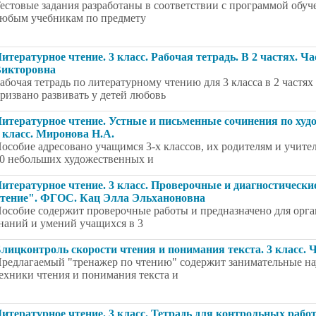
естовые задания разработаны в соответствии с программой обуч
юбым учебникам по предмету
итературное чтение. 3 класс. Рабочая тетрадь. В 2 частях.
икторовна
абочая тетрадь по литературному чтению для 3 класса в 2 частя
ризвано развивать у детей любовь
итературное чтение. Устные и письменные сочинения по худ
 класс. Миронова Н.А.
особие адресовано учащимся 3-х классов, их родителям и учит
0 небольших художественных и
итературное чтение. 3 класс. Проверочные и диагностически
тение". ФГОС. Кац Элла Эльханоновна
особие содержит проверочные работы и предназначено для орга
наний и умений учащихся в 3
лицконтроль скорости чтения и понимания текста. 3 класс. 
редлагаемый "тренажер по чтению" содержит занимательные на
ехники чтения и понимания текста и
итературное чтение. 3 класс. Тетрадь для контрольных раб