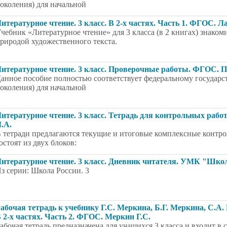
околения) для начальной
итературное чтение. 3 класс. В 2-х частях. Часть 1. ФГОС. Л
чебник «Литературное чтение» для 3 класса (в 2 книгах) знаком
риродой художественного текста.
итературное чтение. 3 класс. Проверочные работы. ФГОС. П
анное пособие полностью соответствует федеральному государс
околения) для начальной
итературное чтение. 3 класс. Тетрадь для контрольных раб
.А.
 тетради предлагаются текущие и итоговые комплексные контро
остоят из двух блоков:
итературное чтение. 3 класс. Дневник читателя. УМК "Шко
з серии: Школа России. 3
абочая тетрадь к учебнику Г.С. Меркина, Б.Г. Меркина, С.А.
 2-х частях. Часть 2. ФГОС. Меркин Г.С.
абочая тетрадь предназначена для учащихся 3 класса и входит в