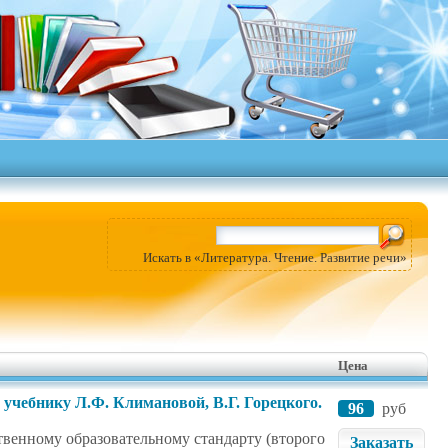
Искать в «Литература. Чтение. Развитие речи»
Цена
 учебнику Л.Ф. Климановой, В.Г. Горецкого.
96
руб
твенному образовательному стандарту (второго
Заказать