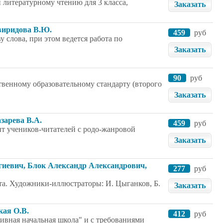
 литературному чтению для 3 класса,
Заказать
Свиридова В.Ю.
459
руб
 слова, при этом ведется работа по
Заказать
90
руб
твенному образовательному стандарту (второго
Заказать
азарева В.А.
459
руб
ит учеников-читателей с родо-жанровой
Заказать
ргиевич, Блок Александр Александрович,
277
руб
ста. Художники-иллюстраторы: И. Цыганков, Б.
Заказать
кая О.В.
412
руб
ивная начальная школа" и с требованиями