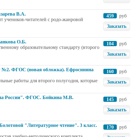
азарева В.А.
459
руб
ит учеников-читателей с родо-жанровой
Заказать
анкова О.Б.
104
руб
твенному образовательному стандарту (второго
Заказать
от №2. ФГОС (новая обложка). Ефросинина
160
руб
льные работы для второго полугодия, которые
Заказать
ла России". ФГОС. Бойкина М.В.
145
руб
Заказать
 Болотовой "Литературное чтение". 3 класс.
170
руб
 состав учебно-методического комплекта