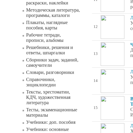
В
раскраски, наклейки
р
Методическая литература,
программы, каталоги
Л
Плакаты, наглядные
У
12
пособия, карты
с
Рабочие тетради,
прописи, альбомы
Ч
Решебники, решения и
Д
ответы, шпаргалки
13
п
Сборники задач, заданий,
самоучители
Л
Словари, разговорники
У
Справочники,
14
п
энциклопедии
Тексты, хрестоматии,
КДЧ, художественная
В
литература
Т
15
С
Тесты, экзаменационные
И
материалы
Учебники: доп. пособия
Л
Учебники: основные
Х