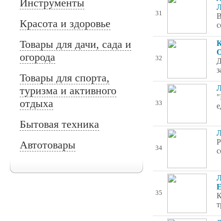
Инструменты
Л
31
В
Красота и здоровье
с
Товары для дачи, сада и
К
О
огорода
32
Д
з
Товары для спорта,
Л
туризма и активного
"
отдыха
33
е
Бытовая техника
Л
Р
Автотовары
34
с
Л
Е
35
К
т