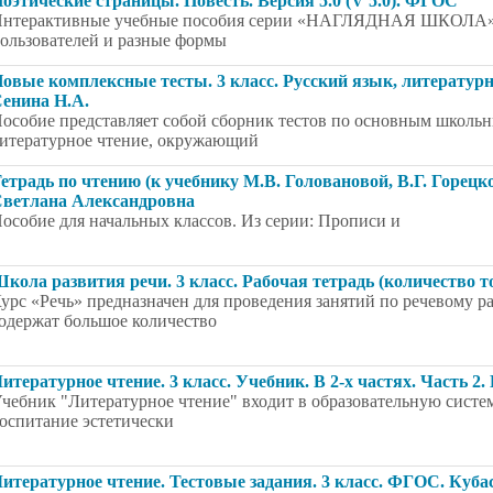
оэтические страницы. Повесть. Версия 5.0 (V 5.0). ФГОС
нтерактивные учебные пособия серии «НАГЛЯДНАЯ ШКОЛА» 
ользователей и разные формы
овые комплексные тесты. 3 класс. Русский язык, литератур
енина Н.А.
особие представляет собой сборник тестов по основным школьн
итературное чтение, окружающий
етрадь по чтению (к учебнику М.В. Головановой, В.Г. Горецко
ветлана Александровна
особие для начальных классов. Из серии: Прописи и
кола развития речи. 3 класс. Рабочая тетрадь (количество то
урс «Речь» предназначен для проведения занятий по речевому 
одержат большое количество
итературное чтение. 3 класс. Учебник. В 2-х частях. Часть 2.
чебник "Литературное чтение" входит в образовательную систе
оспитание эстетически
итературное чтение. Тестовые задания. 3 класс. ФГОС. Куб