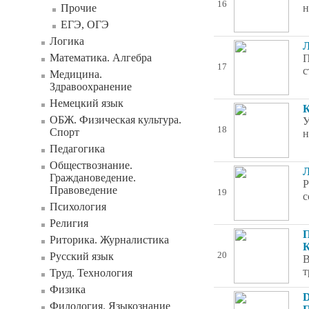
16
Прочие
н
ЕГЭ, ОГЭ
Логика
Л
Математика. Алгебра
П
17
с
Медицина.
Здравоохранение
Немецкий язык
К
ОБЖ. Физическая культура.
У
18
Спорт
н
Педагогика
Обществознание.
Л
Граждановедение.
Р
Правоведение
19
с
Психология
Религия
П
Риторика. Журналистика
К
Русский язык
20
В
т
Труд. Технология
Физика
D
Филология. Языкознание