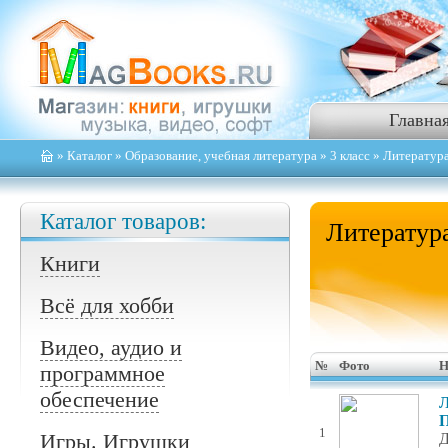
Главна
»
Каталог
»
Образование, учебная литература
»
3 класс
» Литература
Каталог товаров:
Литература
Книги
Всё для хобби
Видео, аудио и
№
Фото
Н
программное
обеспечение
Л
П
1
Игры. Игрушки
Д