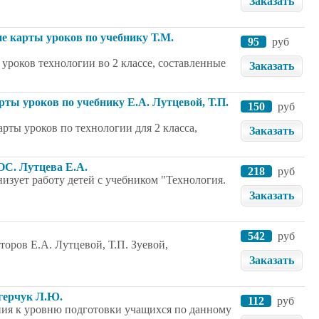
Заказать
ие карты уроков по учебнику Т.М.
95
руб
уроков технологии во 2 классе, составленные
Заказать
рты уроков по учебнику Е.А. Лутцевой, Т.П.
150
руб
рты уроков по технологии для 2 класса,
Заказать
ОС. Лутцева Е.А.
218
руб
изует работу детей с учебником "Технология.
Заказать
542
руб
оров Е.А. Лутцевой, Т.П. Зуевой,
Заказать
Огерчук Л.Ю.
112
руб
ния к уровню подготовки учащихся по данному