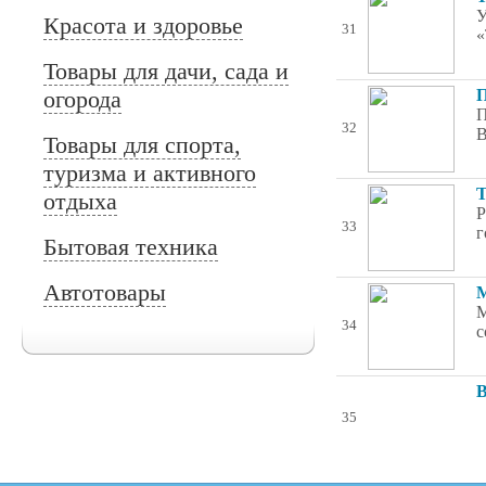
У
Красота и здоровье
31
«
Товары для дачи, сада и
огорода
П
П
32
В
Товары для спорта,
туризма и активного
Т
отдыха
Р
33
г
Бытовая техника
Автотовары
М
М
34
с
В
35