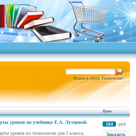
Искать в «Труд. Технология»
Цена
арты уроков по учебнику Е.А. Лутцевой.
184
руб
рты уроков по технологии для 2 класса,
Заказать