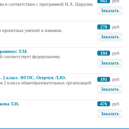
943
руб
ва в соответствии с программой Н.А. Цирулик
Заказать
278
руб
ю проектных умений и навыков.
Заказать
Геронимус Т.М.
194
руб
й соответствует федеральному
Заказать
. 2 класс. ФГОС. Огерчук Л.Ю.
191
руб
я 2 класса общеобразовательных организаций
Заказать
кова Т.Н.
476
руб
Заказать