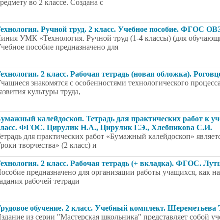
редмету во 2 классе. Создана с
ехнология. Ручной труд. 2 класс. Учебное пособие. ФГОС ОВЗ
иния УМК «Технология. Ручной труд (1-4 классы) (для обучаю
чебное пособие предназначено для
ехнология. 2 класс. Рабочая тетрадь (новая обложка). Рогов
чащиеся знакомятся с особенностями технологического процесс
азвития культуры труда,
умажный калейдоскоп. Тетрадь для практических работ к уч
ласс. ФГОС. Цирулик Н.А., Цирулик Г.Э., Хлебникова С.И.
етрадь для практических работ «Бумажный калейдоскоп» являет
роки творчества» (2 класс) и
ехнология. 2 класс. Рабочая тетрадь (+ вкладка). ФГОС. Лут
особие предназначено для организации работы учащихся, как на 
адания рабочей тетради
рудовое обучение. 2 класс. Учебный комплект. Шереметьева
здание из серии "Мастерская школьника" представляет собой уч