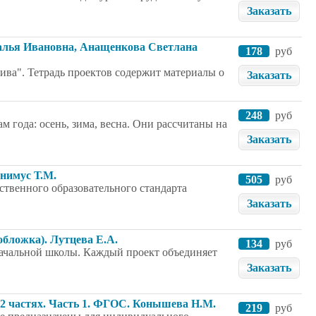
Заказать
талья Ивановна, Анащенкова Светлана
178
руб
ива". Тетрадь проектов содержит материалы о
Заказать
248
руб
 года: осень, зима, весна. Они рассчитаны на
Заказать
онимус Т.М.
505
руб
ственного образовательного стандарта
Заказать
обложка). Лутцева Е.А.
134
руб
ачальной школы. Каждый проект объединяет
Заказать
В 2 частях. Часть 1. ФГОС. Конышева Н.М.
219
руб