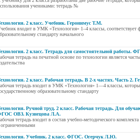
 учебнику для 2 класса разработаны две рабочие тетради, кото
спользования учениками: тетрадь №
ехнология. 2 класс. Учебник. Геронимус Т.М.
чебник входит в УМК «Технология» 1–4 классы, соответствует 
бразовательному стандарту начального
ехнология. 2 класс. Тетрадь для самостоятельной работы. 
абочая тетрадь на печатной основе по технологии является ча
здательства
ехнология. 2 класс. Рабочая тетрадь. В 2-х частях. Часть 2. 
абочая тетрадь входит в УМК «Технология» 1—4 классы, которы
осударственному образовательному стандарту
ехнология. Ручной труд. 2 класс. Рабочая тетрадь. Для об
ГОС ОВЗ. Кузнецова Л.А.
абочая тетрадь входит в состав учебно-методического комплекта
 ограниченными
ехнология. Учебник. 2 класс. ФГОС. Огерчук Л.Ю.