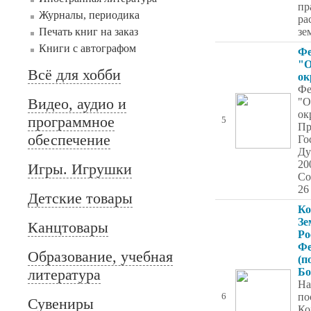
пр
Журналы, периодика
ра
Печать книг на заказ
зе
Книги с автографом
Фе
"О
Всё для хобби
ок
Фе
Видео, аудио и
"О
ок
программное
5
Пр
обеспечение
Го
Ду
20
Игры. Игрушки
Со
26
Детские товары
Ко
Зе
Канцтовары
Ро
Фе
Образование, учебная
(п
литература
Бо
На
по
6
Сувениры
Ко