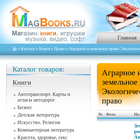
Главная
»
Каталог
»
Книги
»
Право
» Аграрное и земельное право. Экологиче
Каталог товаров:
Аграрное 
земельное 
Книги
Экологиче
Автотранспорт. Карты и
право
атласы автодорог
Бизнес
Детская литература
№
Фото
На
Искусство. Религия
Зе
Компьютерная литература
ро
Ан
Красота, здоровье, секс