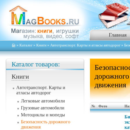
Главная
»
Каталог
»
Книги
»
Автотранспорт. Карты и атласы автодорог
» Без
Каталог товаров:
Безопасно
дорожного
Книги
движения
Автотранспорт. Карты и
атласы автодорог
Легковые автомобили
№
Фото
На
Грузовые автомобили
Мотоциклы и мопеды
Би
Безопасность дорожного
эк
движения
ка