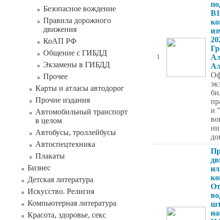
по
Безопасное вождение
B1
Правила дорожного
ко
движения
из
20
КоАП РФ
Гр
Общение с ГИБДД
Ал
1
Экзамены в ГИБДД
Ал
Оф
Прочее
эк
Карты и атласы автодорог
би
Прочие издания
пр
и 
Автомобильный транспорт
во
в целом
ни
Автобусы, троллейбусы
до
Автоспецтехника
Пр
Плакаты
дв
Бизнес
ил
ко
Детская литература
От
Искусство. Религия
во
Компьютерная литература
шт
на
Красота, здоровье, секс