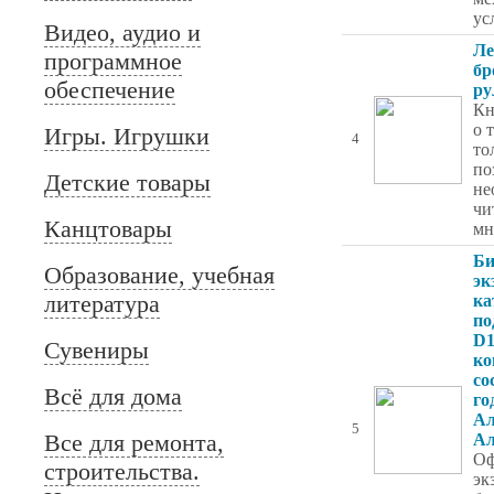
ус
Видео, аудио и
Ле
программное
бр
обеспечение
ру
Кн
о 
Игры. Игрушки
4
то
по
Детские товары
не
чи
Канцтовары
мн
Би
Образование, учебная
эк
литература
ка
по
D1
Сувениры
ко
со
Всё для дома
го
Ал
5
Все для ремонта,
Ал
Оф
строительства.
эк