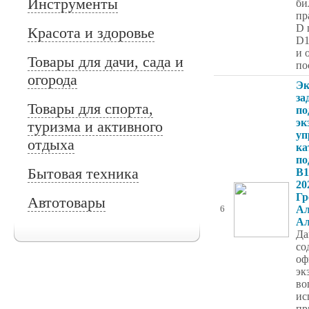
Инструменты
би
пр
D 
Красота и здоровье
D1
и 
Товары для дачи, сада и
по
огорода
Эк
за
Товары для спорта,
по
эк
туризма и активного
уп
отдыха
ка
по
Бытовая техника
B1
20
Гр
Автотовары
Ал
6
Ал
Да
со
оф
эк
во
ис
пр