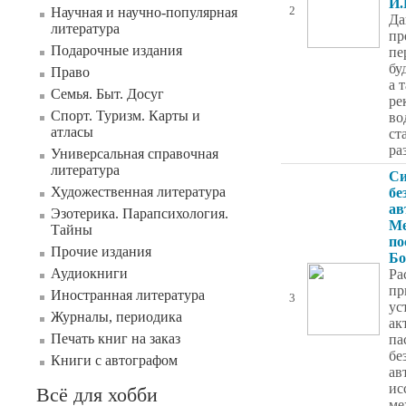
И.
Научная и научно-популярная
2
Да
литература
пр
Подарочные издания
пе
бу
Право
а 
Семья. Быт. Досуг
ре
Спорт. Туризм. Карты и
во
атласы
ст
ра
Универсальная справочная
литература
С
Художественная литература
бе
ав
Эзотерика. Парапсихология.
Ме
Тайны
по
Прочие издания
Бо
Аудиокниги
Ра
пр
Иностранная литература
3
ус
Журналы, периодика
ак
Печать книг на заказ
па
бе
Книги с автографом
ав
ис
Всё для хобби
ме