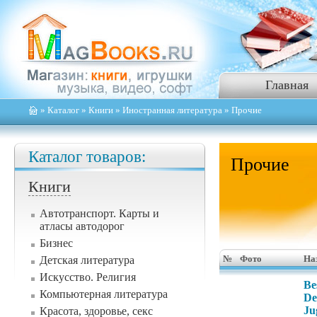
Главная
»
Каталог
»
Книги
»
Иностранная литература
» Прочие
Каталог товаров:
Прочие
Книги
Автотранспорт. Карты и
атласы автодорог
Бизнес
Детская литература
№
Фото
На
Искусство. Религия
Be
Компьютерная литература
De
Ju
Красота, здоровье, секс