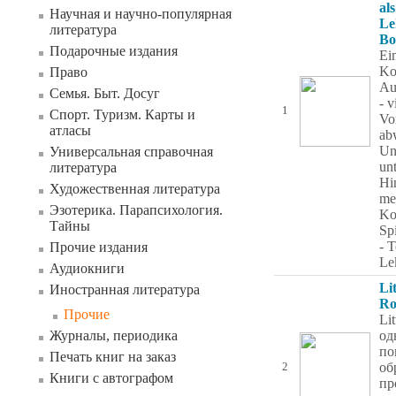
al
Научная и научно-популярная
Le
литература
Bo
Подарочные издания
Ei
Ko
Право
Au
Семья. Быт. Досуг
- v
1
Спорт. Туризм. Карты и
Vo
атласы
ab
Unt
Универсальная справочная
unt
литература
Hi
Художественная литература
me
Эзотерика. Парапсихология.
Ko
Тайны
Sp
- T
Прочие издания
Le
Аудиокниги
Li
Иностранная литература
Ro
Прочие
Li
Журналы, периодика
од
по
Печать книг на заказ
об
2
Книги с автографом
пр