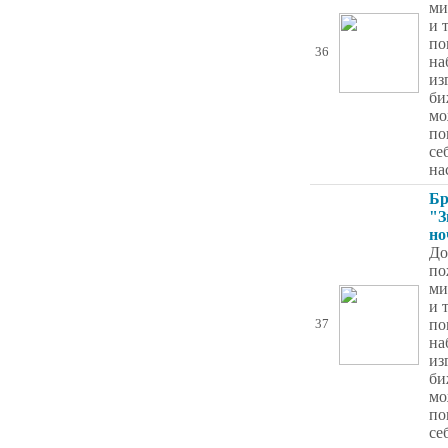
ми
и 
по
36
на
из
би
мо
по
се
на
Бр
"З
но
До
по
ми
и 
по
37
на
из
би
мо
по
се