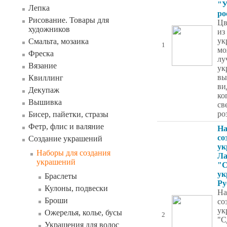
"У
Лепка
ро
Рисование. Товары для
Цв
художников
из
ук
Смальта, мозаика
1
мо
Фреска
лу
Вязание
ук
вы
Квиллинг
ви
Декупаж
ко
Вышивка
св
ро
Бисер, пайетки, стразы
Фетр, флис и валяние
На
со
Создание украшений
ук
Наборы для создания
Ла
украшений
"С
ук
Браслеты
Ру
Кулоны, подвески
На
Броши
со
ук
Ожерелья, колье, бусы
2
"С
Украшения для волос