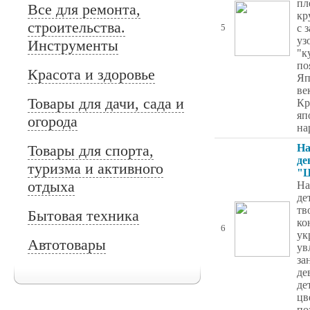
пл
Все для ремонта,
кр
строительства.
с 
5
уз
Инструменты
"к
по
Красота и здоровье
Яп
ве
Товары для дачи, сада и
Кр
яп
огорода
на
Товары для спорта,
На
де
туризма и активного
"Ц
отдыха
На
де
тв
Бытовая техника
ко
6
ук
Автотовары
ув
за
де
де
цв
по