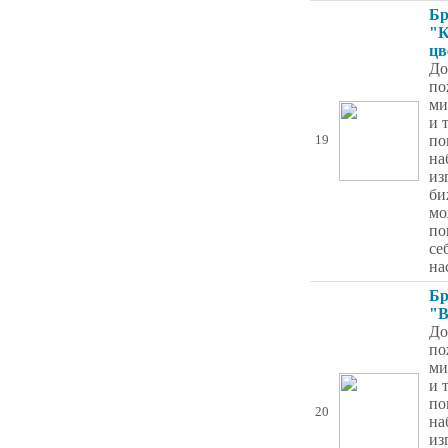
Бр
"
цв
До
по
ми
и 
по
19
на
из
би
мо
по
се
на
Бр
"В
До
по
ми
и 
по
20
на
из