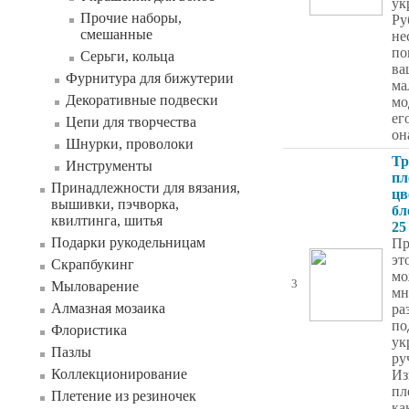
ук
Прочие наборы,
Ру
смешанные
не
по
Серьги, кольца
ва
Фурнитура для бижутерии
ма
Декоративные подвески
мо
ег
Цепи для творчества
он
Шнурки, проволоки
Тр
Инструменты
пл
Принадлежности для вязания,
цв
вышивки, пэчворка,
бл
квилтинга, шитья
25
Подарки рукодельницам
Пр
эт
Скрапбукинг
мо
3
Мыловарение
мн
Алмазная мозаика
ра
по
Флористика
ук
Пазлы
ру
Коллекционирование
Из
пл
Плетение из резиночек
ка