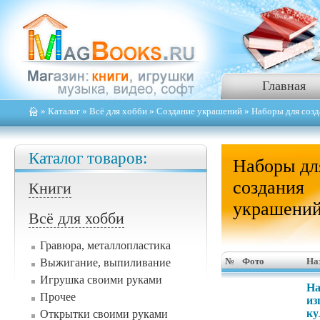
Главная
»
Каталог
»
Всё для хобби
»
Создание украшений
» Наборы для соз
Каталог товаров:
Наборы дл
создания
Книги
украшени
Всё для хобби
Гравюра, металлопластика
Выжигание, выпиливание
№
Фото
На
Игрушка своими руками
На
Прочее
из
ку
Открытки своими руками